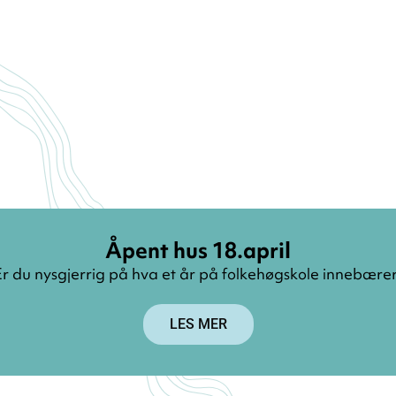
Åpent hus 18.april
r du nysgjerrig på hva et år på folkehøgskole innebære
LES MER