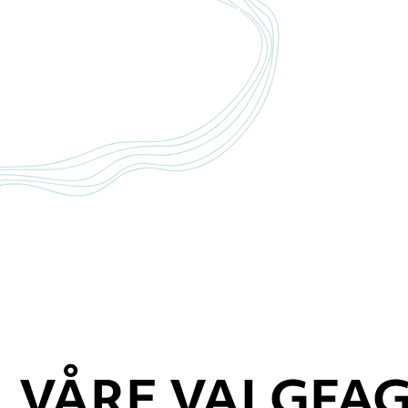
Robust
Klikk her
VÅRE VALGFA